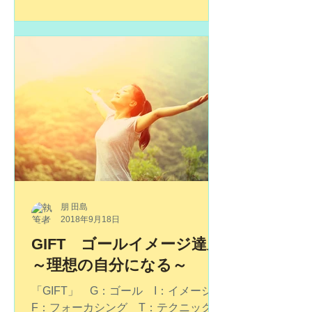
ょう。月日が過ぎても、年月が過ぎて
も、決して癒されることのない想い。
あの時に伝えておけばよかったと、胸
につかえていることはありませんか。
今のあなたが聞いてもらいたい気持ち
はありませんか。お会いして、思いの
す...
朋 田島
2018年9月18日
GIFT ゴールイメージ達成
～理想の自分になる～