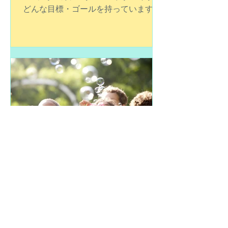
「GIFT」 G：ゴール I：イメージ
F：フォーカシング T：テクニック
どんな目標・ゴールを持っています
か？やり遂げたいことは何ですか？あ
なたの想い描く理想の自分とは？潜在
意識を上手に使って、描いた理想や目
標を叶えていきましょう。どれだけ具
体的に感情を伴ってイメージでき...
朋 田島
2018年9月18日