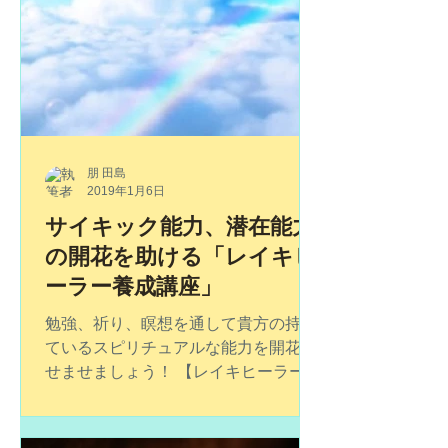
ひお越しください(^^) 【レイキヒーリ
ング体験会】...
朋 田島
2019年1月6日
サイキック能力、潜在能力
の開花を助ける「レイキヒ
ーラー養成講座」
勉強、祈り、瞑想を通して貴方の持っ
ているスピリチュアルな能力を開花さ
せませましょう！ 【レイキヒーラー養