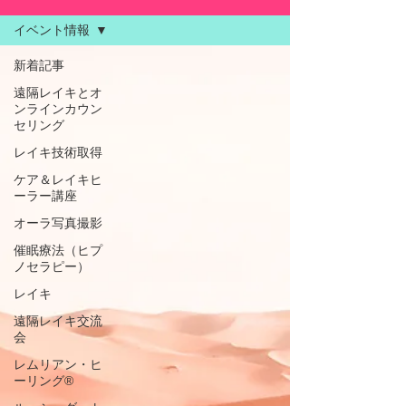
イベント情報
新着記事
遠隔レイキとオ
ンラインカウン
セリング
レイキ技術取得
ケア＆レイキヒ
ーラー講座
オーラ写真撮影
催眠療法（ヒプ
ノセラピー）
レイキ
遠隔レイキ交流
会
レムリアン・ヒ
ーリング®