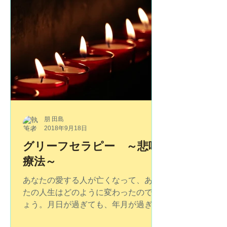
成講座】がおすすめです。 貴方の持っ
て生まれた才能が次々に開花していき
ます。 また、貴方ご自身や周りの方を
癒す、ヒーラーの手を持つことができ
ます。...
朋 田島
2018年9月18日
グリーフセラピー ～悲嘆
療法～
あなたの愛する人が亡くなって、あな
たの人生はどのように変わったのでし