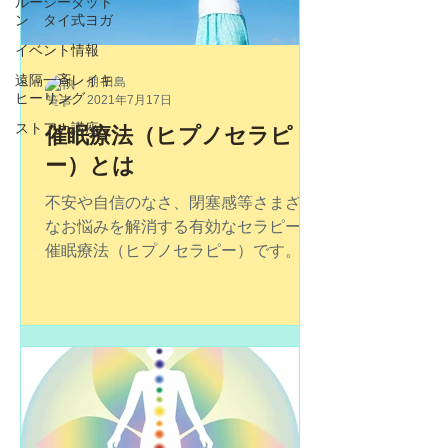
ルーシーダット
ン タイ式ヨガ
イベント情報
遠隔一斉レイキ
朋 田島
ヒーリング
2021年7月17日
ストアカ講座
催眠療法（ヒプノセラピ
ー）とは
不安や自信のなさ、閉塞感等さまざま
なお悩みを解消する有効なセラピーが
催眠療法（ヒプノセラピー）です。