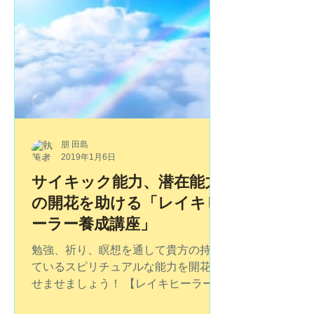
ング体験会】...
朋 田島
2019年1月6日
サイキック能力、潜在能力
の開花を助ける「レイキヒ
ーラー養成講座」
勉強、祈り、瞑想を通して貴方の持っ
ているスピリチュアルな能力を開花さ
せませましょう！ 【レイキヒーラー養
成講座】がおすすめです。 貴方の持っ