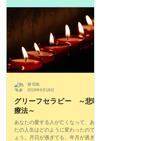
て生まれた才能が次々に開花していき
ます。 また、貴方ご自身や周りの方を
癒す、ヒーラーの手を持つことができ
ます。...
朋 田島
2018年9月18日
グリーフセラピー ～悲嘆
療法～
あなたの愛する人が亡くなって、あな
たの人生はどのように変わったのでし
ょう。月日が過ぎても、年月が過ぎて