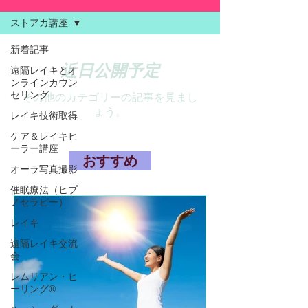
ストアカ講座
新着記事
近日公開予定
遠隔レイキとオ
ンラインカウン
セリング
その他のカテゴリーの記事を見まし
ょう。
レイキ技術取得
ケア＆レイキヒ
ーラー講座
おすすめ
オーラ写真撮影
催眠療法（ヒプ
ノセラピー）
レイキ
遠隔レイキ交流
会
レムリアン・ヒ
ーリング®