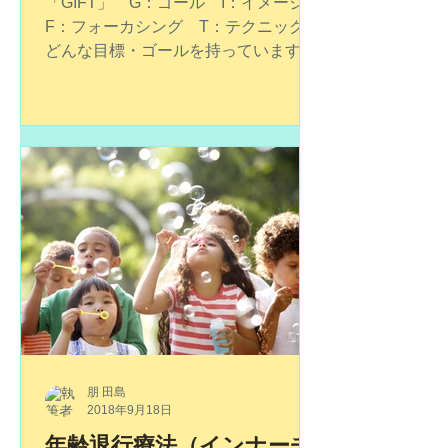
「GIFT」 G：ゴール I：イメージ
F：フォーカシング T：テクニック
どんな目標・ゴールを持っています
か？やり遂げたいことは何ですか？あ
なたの想い描く理想の自分とは？潜在
意識を上手に使って、描いた理想や目
標を叶えていきましょう。どれだけ具
体的に感情を伴ってイメージでき...
朋 田島
2018年9月18日
年齢退行療法（インナーチ