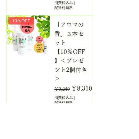
消費税込み
|
配送料無料
10％OFF
「アロマの
香」３本セ
ット
【10％OFF
】＜プレゼ
ント2個付き
＞
通常価格
セール価格
￥8,310
￥9,240
消費税込み
|
配送料無料
上質な香り
★アロマオ
イル（ヘア
トリートメ