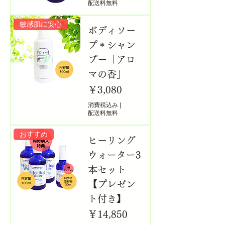
配送料無料
敏感肌に安心
ボディソー
プ＊シャン
プー「アロ
マの香」
価格
￥3,080
消費税込み
|
配送料無料
おすすめ
ヒーリング
ウォーター3
本セット
【プレゼン
ト付き】
価格
￥14,850