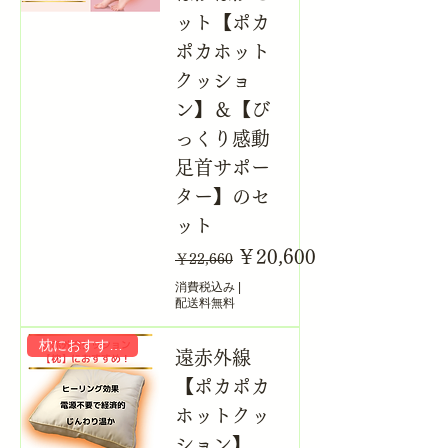
ット【ポカ
ポカホット
クッショ
ン】＆【び
っくり感動
足首サポー
ター】のセ
ット
通常価格
セール価格
￥20,600
￥22,660
消費税込み
|
配送料無料
枕におすすめ！
遠赤外線
【ポカポカ
ホットクッ
ション】