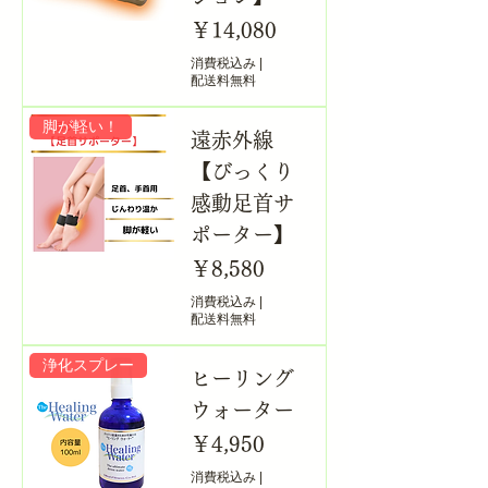
価格
￥14,080
消費税込み
|
配送料無料
脚が軽い！
遠赤外線
【びっくり
感動足首サ
ポーター】
価格
￥8,580
消費税込み
|
配送料無料
浄化スプレー
ヒーリング
ウォーター
価格
￥4,950
消費税込み
|