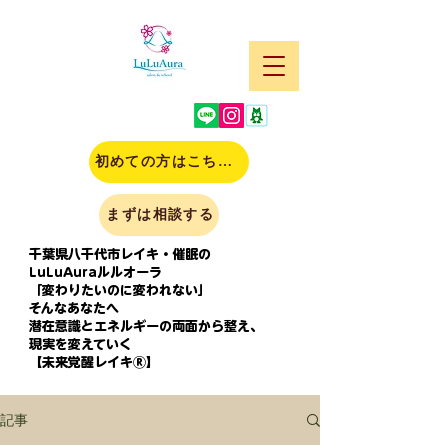
初めての方はこちら(申込)
まずは相談する
千葉県八千代市レイキ・催眠の
LuLuAuraルルオーラ
「変わりたいのに変われない」
そんなあなたへ
潜在意識とエネルギーの両面から整え、
現実を変えていく
【未来覚醒レイキⓇ】
記事