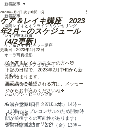
新着記事
2023年2月7日
読了時間: 1分
新着記事
ケア＆レイキ講座 2023
遠隔レイキとオンラインカウンセリング
年2月～のスケジュール
レイキ技術取得
（4/2更新）
ケア＆レイキヒーラー講座
更新日：
2023年4月22日
オーラ写真撮影
🌸ケア＆レイキマスターの方へ🌸
催眠療法（ヒプノセラピー）
下記の日程で、2023年2月中旬から新
レイキ
期が始まります。
再受講をご希望される方は、メッセー
遠隔レイキ交流会
ジからお申込みくださいね🍀
レムリアン・ヒーリング®
ルーシーダットン タイ式ヨガ
🌸潜在意識1日目　2/16（木）14時～
（13時からプレコンサルのため開始時
イベント情報
間が前後するの可能性があります）
遠隔一斉レイキヒーリング
🌸潜在意識2日目　2/17（金）13時～