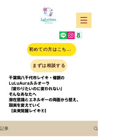
初めての方はこちら(申込)
まずは相談する
千葉県八千代市レイキ・催眠の
LuLuAuraルルオーラ
「変わりたいのに変われない」
そんなあなたへ
潜在意識とエネルギーの両面から整え、
現実を変えていく
【未来覚醒レイキⓇ】
記事