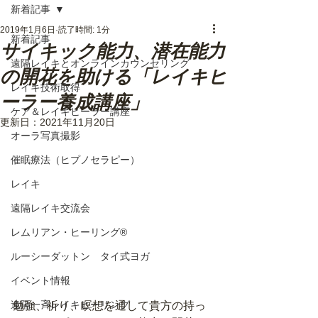
新着記事
2019年1月6日
読了時間: 1分
新着記事
サイキック能力、潜在能力
遠隔レイキとオンラインカウンセリング
の開花を助ける「レイキヒ
レイキ技術取得
ーラー養成講座」
ケア＆レイキヒーラー講座
更新日：
2021年11月20日
オーラ写真撮影
催眠療法（ヒプノセラピー）
レイキ
遠隔レイキ交流会
レムリアン・ヒーリング®
ルーシーダットン タイ式ヨガ
イベント情報
遠隔一斉レイキヒーリング
勉強、祈り、瞑想を通して貴方の持っ