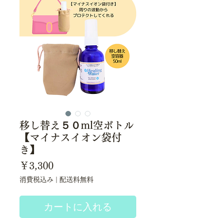
移し替え５０ml空ボトル
【マイナスイオン袋付
き】
価
￥3,300
格
消費税込み
|
配送料無料
カートに入れる