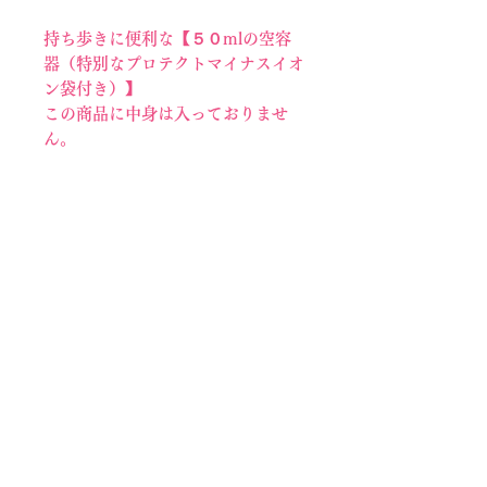
持ち歩きに便利な【５０mlの空容
器（特別なプロテクトマイナスイオ
ン袋付き）】
この商品に中身は入っておりませ
ん。
ヒーリングウォーター１００mlを
ご購入ください。
✼••┈┈••✼••┈┈••✼••┈┈••✼
１００mlは鞄に入れて持ち歩くに
は少々重たい...
⇒５０mlボトルに移し替えると、
持ち歩きに便利です。
それに外からのエネルギーを防いで
くれる、プロテクト用のマイナスイ
オン袋がついているので安心です。