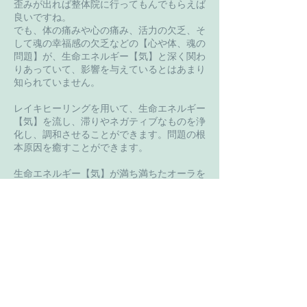
歪みが出れば整体院に行ってもんでもらえば
良いですね。
でも、体の痛みや心の痛み、活力の欠乏、そ
して魂の幸福感の欠乏などの【心や体、魂の
問題】が、生命エネルギー【気】と深く関わ
りあっていて、影響を与えているとはあまり
知られていません。
レイキヒーリングを用いて、生命エネルギー
【気】を流し、滞りやネガティブなものを浄
化し、調和させることができます。問題の根
本原因を癒すことができます。
生命エネルギー【気】が満ち満ちたオーラを
まとい、あなたの健やかな心と体を魂に合っ
た幸福な未来を、あなたは引寄せることがで
きるようになります。
＊お申込み1週間以内に指定の銀行口座にお
振込みを頂きます
＊営業時間内、または、夜22時からお送り
します