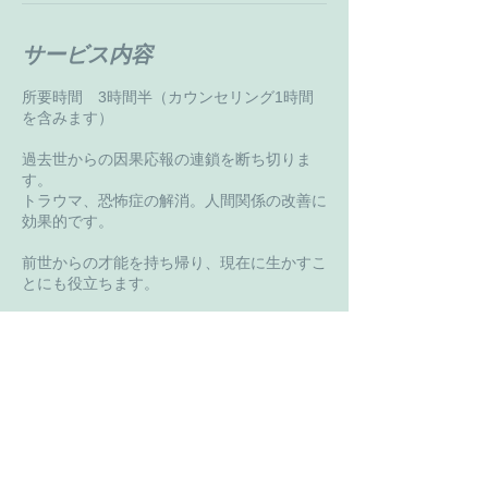
サービス内容
所要時間 3時間半（カウンセリング1時間
を含みます）
過去世からの因果応報の連鎖を断ち切りま
す。
トラウマ、恐怖症の解消。人間関係の改善に
効果的です。
前世からの才能を持ち帰り、現在に生かすこ
とにも役立ちます。
キャンセルポリシー
＊ご予約の変更は前日までにご連絡ください
＊クレジットカード決済され、キャンセルを
ご希望された場合は、システム事務手数料を
ご請求させていただきます