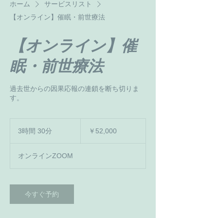
ホーム
サービスリスト
【オンライン】催眠・前世療法
【オンライン】催
眠・前世療法
過去世からの因果応報の連鎖を断ち切りま
す。
52,000
円
3時間 30分
3
￥52,000
時
間
オンラインZOOM
3
0
分
今すぐ予約