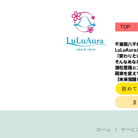
TOP
千葉県八千
LuLuAur
「変わりた
そんなあな
潜在意識と
現実を変え
【未来覚醒
初めて
ホーム
サービ