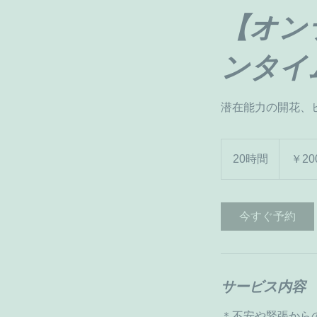
【オン
ンタイ
潜在能力の開花、
200,000
円
20時間
2
￥200
0
時
間
今すぐ予約
サービス内容
＊不安や緊張から