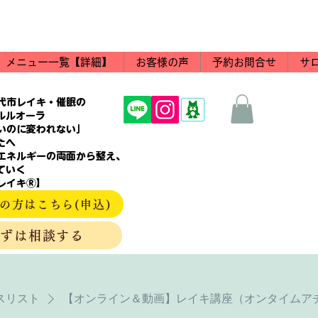
メニュー一覧【詳細】
お客様の声
予約お問合せ
サ
代市レイキ・催眠の
aルルオーラ
いのに変われない」
たへ
エネルギーの両面から整え、
ていく
レイキⓇ】
の方はこちら(申込)
まずは相談する
スリスト
【オンライン＆動画】レイキ講座（オンタイムア