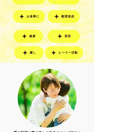
お食事に
願望達成
健康
美容
癒し
ヒーラー活動