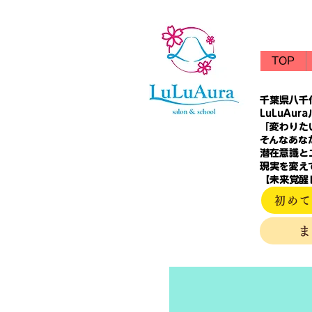
TOP
千葉県八千
LuLuAur
「変わりた
そんなあな
潜在意識と
現実を変え
【未来覚醒
初めて