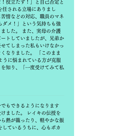
だ！役立たず！」と自己否定と
を任される立場にありまし
に苦情などの対応、職員のマネ
らダメ！」という気持ちも強
ました。 また、実母の介護
ポートしていましたが、兄弟か
任せてしまった私もいけなかっ
くなりました。 「このまま
ように悩まれている方が克服
ラを知り、「一度受けてみて私
分でもできるようになります
けました。 レイキの伝授を
から熱が籠ったり、軽やかな振
をしているうちに、心もポカ