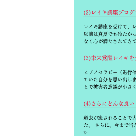
(2)レイキ講座プロ
レイキ講座を受けて、
以前は真夏でも冷たか
なく心が満たされてき
(3)未来覚醒レイ
ヒプノセラピー（退行
ていた自分を思い出し
とで被害者意識が小さ
(4)さらにどんな良
過去が癒されることで
た。 さらに、今まで
✨