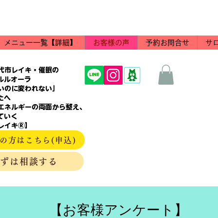
メニュー一覧【詳細】
お客様の声
予約お問合せ
サ
代市レイキ・催眠の
aルルオーラ
いのに変われない」
たへ
エネルギーの両面から整え、
ていく
レイキⓇ】
の方はこちら(申込)
まずは相談する
【お客様アンケート】