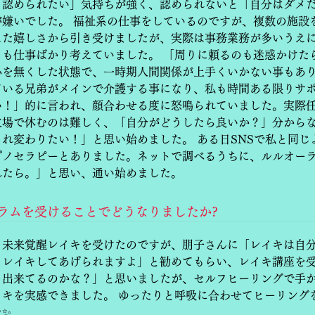
、認められたい」気持ちが強く、認められないと「自分はダメ
が嫌いでした。 福祉系の仕事をしているのですが、複数の施設
えた嬉しさから引き受けましたが、実際は事務業務が多いうえ
日も仕事ばかり考えていました。 「周りに頼るのも迷惑かけた
心を無くした状態で、一時期人間関係が上手くいかない事もあり
ている兄弟がメインで介護する事になり、私も時間ある限りサ
い！」的に言われ、顔合わせる度に怒鳴られていました。実際
立場で休むのは難しく、「自分がどうしたら良いか？」分からな
れ変わりたい！」と思い始めました。 ある日SNSで私と同じ
プノセラピーとありました。ネットで調べるうちに、ルルオー
れたら。」と思い、通い始めました。
グラムを受けることでどうなりましたか?
と未来覚醒レイキを受けたのですが、朋子さんに「レイキは自
もレイキしてあげられますよ」と勧めてもらい、レイキ講座を受
く出来てるのかな？」と思いましたが、セルフヒーリングで手
イキを実感できました。 ゆったりと呼吸に合わせてヒーリング
た✨