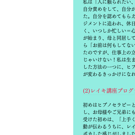
私は「人に頼られたい
自分責めをして、自分
た。自分を認めてもら
ジメントに追われ、休
く、いつしか忙しい＝
が始まり、母と同居し
ら「お前は何もしてな
たのですが、仕事上の
じゃいけない！私は生ま
した方法の一つに、ヒ
が変わるきっかけにな
(2)レイキ講座プロ
初めはヒプノセラピー
し、お母様やご兄弟に
受けた初めは、「上手
動が伝わるうちに、レ
ポカした感じがしまし