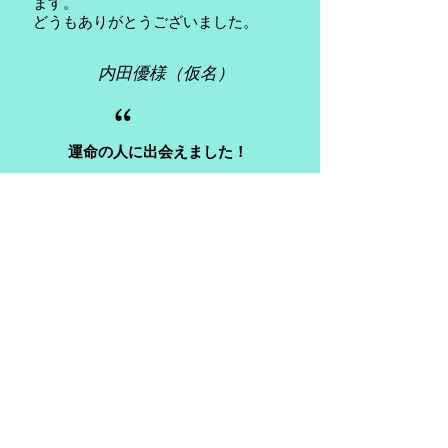
ます。
​どうもありがとうございました。
内田優様（仮名）
“
運命の人に出会えました！
こんな私のことなんて好きになって
くれる男性はいないと感じていまし
た。
​正直、自分の顔もあまり好きではな
かったし、自分が男なら私を選ばな
いだろうと確信をもっていました。
催眠療法を受けて、夫婦仲が悪くけ
んかばかりだった両親と自分との関
係を癒すことができたとき、初め
て、「自分は愛されて良いんだ」と
思うことができました。
それから１か月後に、「運命だ！」
と思える素敵な彼ができました。私