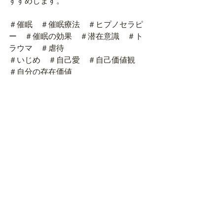
すすめします。
＃催眠　＃催眠療法　＃ヒプノセラピ
ー　＃催眠の効果　＃潜在意識　＃ト
ラウマ　＃虐待
＃いじめ　＃自己愛　＃自己価値観　
＃自分の存在価値
ゴール達成，ヒプノセラピー，催眠療法，イメージ療法，夢実現，願望実現
催眠療法，ヒプノセラピー，催眠療法とは
催眠療法（ヒプノセラピー）
すべて表示
最新記事