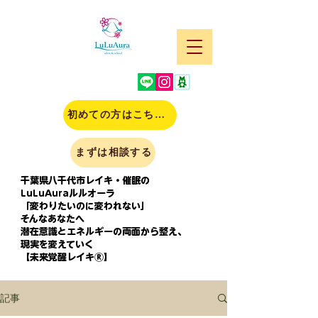
初めての方はこちら(申込)
まずは相談する
千葉県八千代市レイキ・催眠の
LuLuAuraルルオーラ
「変わりたいのに変われない」
そんなあなたへ
潜在意識とエネルギーの両面から整え、
現実を変えていく
【未来覚醒レイキⓇ】
記事