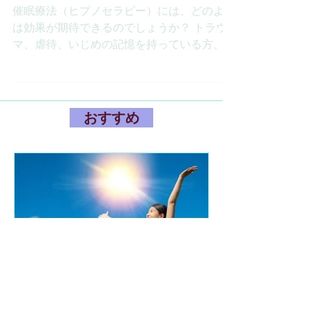
2018年8月29日
読了時間: 1分
催眠療法（ヒプノセラピ
ー）の効果
催眠療法（ヒプノセラピー）には、どのよう
は効果が期待できるのでしょうか？ トラウ
マ、虐待、いじめの記憶を持っている方、死
別され悲しみの癒えない方、人生を変えたい
方、仕事がうまくいかない方、人間関係に悩
んでいる方に効果的です。 どんな効果が期
待できるかと、...
おすすめ