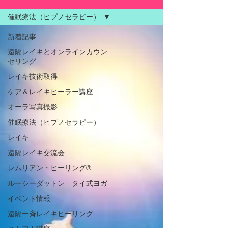
催眠療法（ヒプノセラピー）
新着記事
遠隔レイキとオンラインカウン
セリング
レイキ技術取得
ケア＆レイキヒーラー講座
オーラ写真撮影
催眠療法（ヒプノセラピー）
レイキ
遠隔レイキ交流会
レムリアン・ヒーリング®
ルーシーダットン タイ式ヨガ
イベント情報
遠隔一斉レイキヒーリング