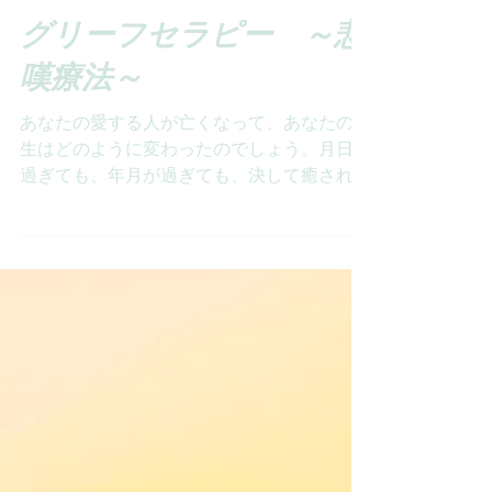
2018年9月18日
読了時間: 2分
グリーフセラピー ～悲
嘆療法～
あなたの愛する人が亡くなって、あなたの人
生はどのように変わったのでしょう。月日が
過ぎても、年月が過ぎても、決して癒される
ことのない想い。あの時に伝えておけばよか
ったと、胸につかえていることはありません
か。今のあなたが聞いてもらいたい気持ちは
ありませんか。お会いして、思いのす...