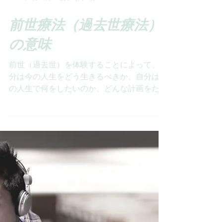
2018年9月18日
読了時間: 1分
前世療法（過去世療法）
の意味
前世（過去世）を体験することによって、自
分は今の人生をどう生きるべきか、自分はこ
の人生で何をしたいのか、どんな計画をたて
て生まれてきたのか、今の家族とは前世でど
んな関係で今の関係にどんな気づきを与えて
くれるのか、自分はどんな使命をもっている
のか、等 今の人生に対して、大きな...