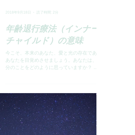
2018年9月18日
読了時間: 2分
年齢退行療法（インナー
チャイルド）の意味
今こそ、本来のあなた、愛と光の存在である
あなたを目覚めさせましょう。あなたは、自
分のことをどのように思っていますか？ 自
分を信頼できますか？自分を愛しています
か？今、苦しんでいること、悩んでいる事は
ありませんか？ 今抱えている悩みの、きっ
かけとなった幼児期の最初の出来事に戻...