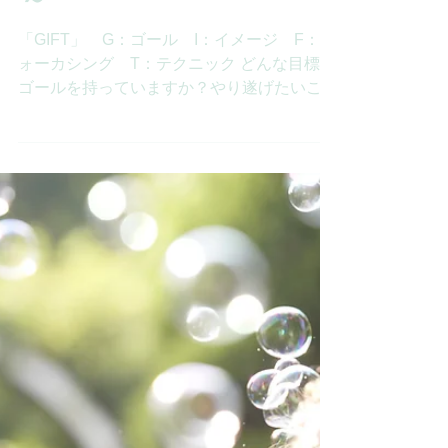
GIFT ゴールイメージ
達成 ～理想の自分になる
～
「GIFT」 G：ゴール I：イメージ F：フ
ォーカシング T：テクニック どんな目標・
ゴールを持っていますか？やり遂げたいこと
は何ですか？あなたの想い描く理想の自分と
は？潜在意識を上手に使って、描いた理想や
目標を叶えていきましょう。どれだけ具体的
に感情を伴ってイメージでき...