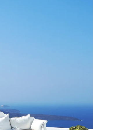
心の中のもやもやは、潜在意識からのメッセ
ージです。 自分の歩いてきた道すじ、そし
て、自分の目の前にある道すじ。不安や迷い
や抵抗があるのにもかかわらず、それでも、
今、目の前に続いている道を行かなければい
けない。 少し前の自分は、「もう限界！も
うできない。もうやめる！」そう、決...